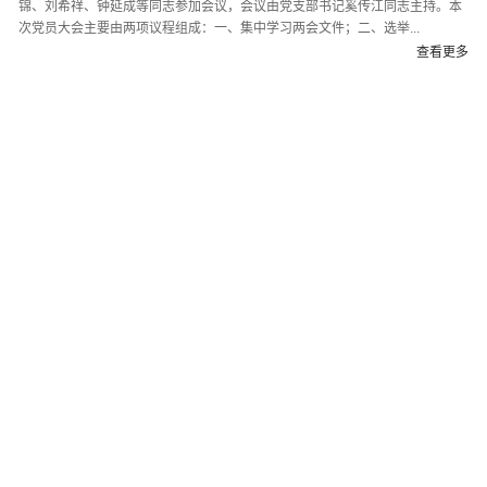
锦、刘希祥、钟延成等同志参加会议，会议由党支部书记奚传江同志主持。本
次党员大会主要由两项议程组成：一、集中学习两会文件；二、选举...
查看更多