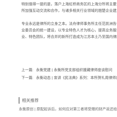
特别值得一提的是，落户上海虹桥商务区的上海分所将主要
所加强互动交流和合作，与诸多相关行业领域的翘楚企业建
专业永远是律所的立身之本。法舟律师事务所主任范凯洲告
业委员会的统一建设，以专业特色人才为核心，提高业务服
业、特色团队，将合并的新所打造成为江苏本土乃至国内律
上一篇:
永衡党建 | 永衡所党支部组织援藏律师座谈慰问
下一篇:
永衡动态 | 宣讲《民法典》系列：本所贺礼周律师应
相关推荐
永衡原创 | 原配起诉后，如何应对第三者将受赠的财产返还