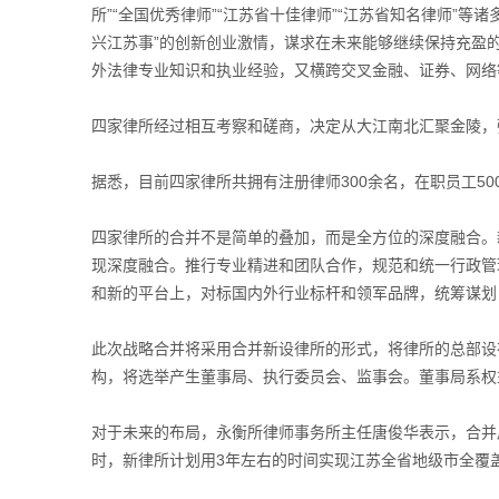
所”“全国优秀律师”“江苏省十佳律师”“江苏省知名律师
兴江苏事”的创新创业激情，谋求在未来能够继续保持充盈
外法律专业知识和执业经验，又横跨交叉金融、证券、网络
四家律所经过相互考察和磋商，决定从大江南北汇聚金陵，
据悉，目前四家律所共拥有注册律师300余名，在职员工50
四家律所的合并不是简单的叠加，而是全方位的深度融合。
现深度融合。推行专业精进和团队合作，规范和统一行政管
和新的平台上，对标国内外行业标杆和领军品牌，统筹谋划
此次战略合并将采用合并新设律所的形式，将律所的总部设
构，将选举产生董事局、执行委员会、监事会。董事局系权
对于未来的布局，永衡所律师事务所主任唐俊华表示，合并
时，新律所计划用3年左右的时间实现江苏全省地级市全覆