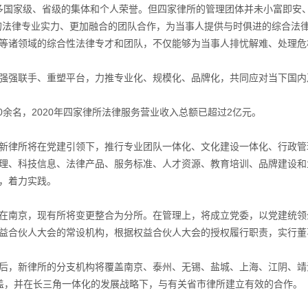
”等诸多国家级、省级的集体和个人荣誉。但四家律所的管理团体并未小富即
的法律专业实力、更加融合的团队合作，为当事人提供与时俱进的综合法
等诸领域的综合性法律专才和团队，不仅能够为当事人排忧解难、处理危
强强联手、重塑平台，力推专业化、规模化、品牌化，共同应对当下国内
0余名，2020年四家律所法律服务营业收入总额已超过2亿元。
新律所将在党建引领下，推行专业团队一体化、文化建设一体化、行政管
理、科技信息、法律产品、服务标准、人才资源、教育培训、品牌建设和
，着力实践。
在南京，现有所将变更整合为分所。在管理上，将成立党委，以党建统领
益合伙人大会的常设机构，根据权益合伙人大会的授权履行职责，实行董
后，新律所的分支机构将覆盖南京、泰州、无锡、盐城、上海、江阴、靖
盖，并在长三角一体化的发展战略下，与有关省市律所建立有效的合作。