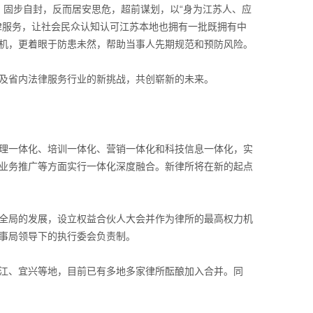
安、固步自封，反而居安思危，超前谋划，以“身为江苏人、应
律服务，让社会民众认知认可江苏本地也拥有一批既拥有中
机，更着眼于防患未然，帮助当事人先期规范和预防风险。
及省内法律服务行业的新挑战，共创崭新的未来。
理一体化、培训一体化、营销一体化和科技信息一体化，实
业务推广等方面实行一体化深度融合。新律所将在新的起点
全局的发展，设立权益合伙人大会并作为律所的最高权力机
事局领导下的执行委会负责制。
江、宜兴等地，目前已有多地多家律所酝酿加入合并。同