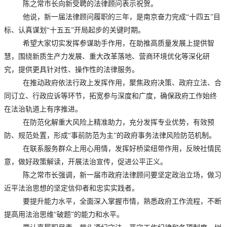
陈之常市长向新受聘的法律顾问表示祝贺。
他说，新一届法律顾问履职的三年，是南京奋力完成“十四五”目
标、认真谋划“十五五”开局起步的关键时期。
希望大家切实发挥参谋助手作用，在助推高质量发展上提供智
慧，围绕新质生产力发展、重大改革落地、营商环境优化等深化研
究，提供更具针对性、操作性的法律服务。
在推动政府依法行政上发挥作用，聚焦政府决策、政府立法、合
同订立、行政应诉等环节，拓宽参与深度和广度，确保政府工作始终
在法治轨道上有序推进。
在防范化解重大风险上精准助力，充分发挥专业优势，有效预
防、规范处置，形成“事前防范为主”的政府事务法律风险防范机制。
在联系服务群众上用心用情，发挥好桥梁纽带作用，反映社情民
意，做好政策解读，开展法治宣传，促进公平正义。
陈之常市长强调，新一届市政府法律顾问要坚定政治立场，做习
近平法治思想的坚定信仰者和忠实实践者。
要提升能力水平，全面深入掌握市情，熟悉政府工作流程，不断
提高用法治思维“破题”的能力和水平。