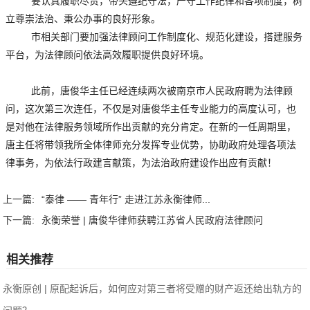
要认真履职尽责，带头遵纪守法，严守工作纪律和各项制度，树
立尊崇法治、秉公办事的良好形象。
市相关部门要加强法律顾问工作制度化、规范化建设，搭建服务
平台，为法律顾问依法高效履职提供良好环境。
此前，唐俊华主任已经连续两次被南京市人民政府聘为法律顾
问，这次第三次连任，不仅是对唐俊华主任专业能力的高度认可，也
是对他在法律服务领域所作出贡献的充分肯定。在新的一任周期里，
唐主任将带领我所全体律师充分发挥专业优势，协助政府处理各项法
律事务，为依法行政建言献策，为法治政府建设作出应有贡献！
上一篇:
“泰律 —— 青年行” 走进江苏永衡律师...
下一篇:
永衡荣誉 | 唐俊华律师获聘江苏省人民政府法律顾问
相关推荐
永衡原创 | 原配起诉后，如何应对第三者将受赠的财产返还给出轨方的