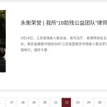
永衡荣誉 | 我所“18助残公益团队”律师
3月18日，江苏省残疾人联合会、省司法厅、省律师协会
办，南京金陵图书馆协办的“江苏省暨南京市残疾人尊法学
馆举行，我所卞霏...
...
17
18
19
20
21
22
23
24
25