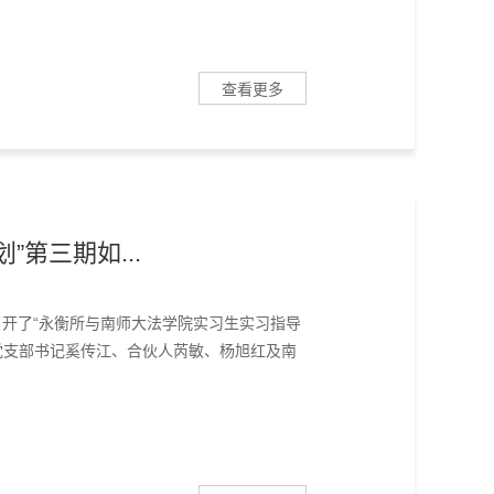
查看更多
04-18
2023
”第三期如...
织召开了“永衡所与南师大法学院实习生实习指导
、党支部书记奚传江、合伙人芮敏、杨旭红及南