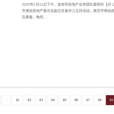
2020年1月11日下午，由本所房地产业务团队倡导的【
市律协房地产委员会副主任奚传江主持活动，南京市律协
员黄春、陶然、...
...
61
62
63
64
65
66
67
68
69