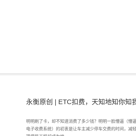
永衡原创 | ETC扣费，天知地知你知我
明明刷了卡，却不知道消费了多少钱？明明一脸懵逼（懵逼的
电子收费系统）的初衷是让车主减少停车交费的时间，减