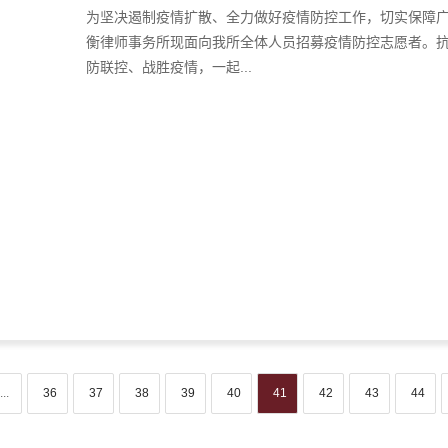
为坚决遏制疫情扩散、全力做好疫情防控工作，切实保障
衡律师事务所现面向我所全体人员招募疫情防控志愿者。
防联控、战胜疫情，一起...
...
36
37
38
39
40
41
42
43
44