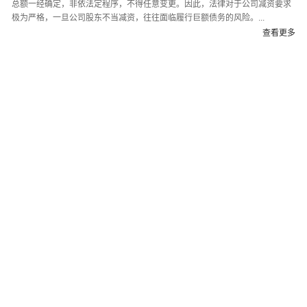
总额一经确定，非依法定程序，不得任意变更。因此，法律对于公司减资要求
极为严格，一旦公司股东不当减资，往往面临履行巨额债务的风险。...
查看更多