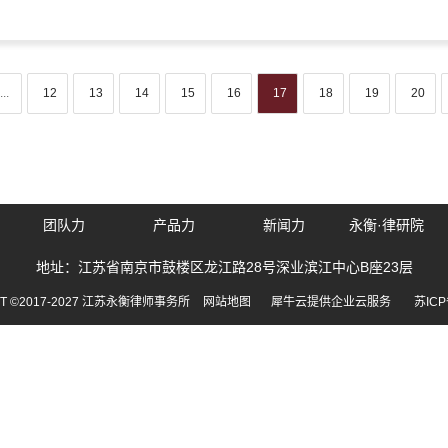
...
12
13
14
15
16
17
18
19
20
团队力
产品力
新闻力
永衡·律研院
地址：江苏省南京市鼓楼区龙江路28号深业滨江中心B座23层
HT ©2017-2027 江苏永衡律师事务所
网站地图
犀牛云提供企业云服务
苏ICP