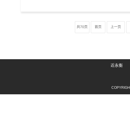
共70页
首页
上一页
近永衡
COPYRIG