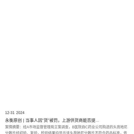
12-31
2024
永衡原创 | 当事人因“货”被罚，上游供货商能否提...
案情摘要：经A市场监督管理局立案调查，B医院自C药业公司购进的头孢地尼
分散片经初验、复验，检验结果均显示该头孢地尼分散片不符合药品标准，依
法属于劣药。后A市场监督管理局对B医院使用劣药的行为作出《行政处...
查看更多