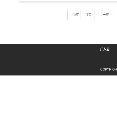
共70页
首页
上一页
近永衡
COPYRIG