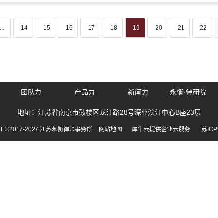
...
14
15
16
17
18
19
20
21
22
团队力
产品力
新闻力
永衡·律研院
地址：江苏省南京市鼓楼区龙江路28号深业滨江中心B座23层
HT ©2017-2027 江苏永衡律师事务所
网站地图
犀牛云提供企业云服务
苏ICP